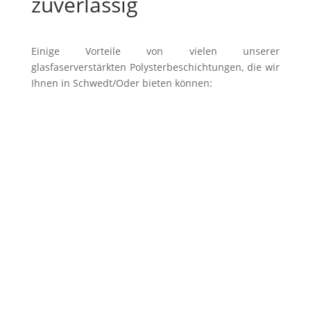
zuverlässig
Einige Vorteile von vielen unserer
glasfaserverstärkten Polysterbeschichtungen, die wir
Ihnen in Schwedt/Oder bieten können:
Alle Beckenformen ausführbar
Keine sichtbaren Nähte & Fugen
Alle RAL-Farben sind realisierbar
Höchste Qualität
Sehr lange Lebensdauer