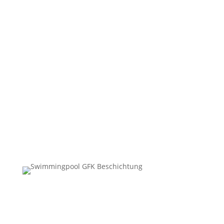
Wasserdicht
Leicht zu pflegen
Nachhaltig
Hygenisch
Säure & Chemie beständig
„Mit den Kleber GFK Beschichtungen haben wir
eine ideale Alternative zu den gängigen Pool
Beschichtungen gefunden.“
Familie Müller,