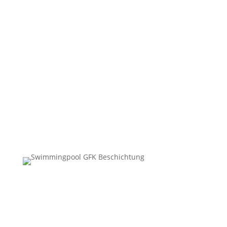
Wasserdicht
Leicht zu pflegen
Nachhaltig
Hygenisch
Säure & Chemie beständig
„Mit den Kleber GFK Beschichtungen haben wir
eine ideale Alternative zu den gängigen Pool
Beschichtungen gefunden.“
Familie Müller,
Hessen