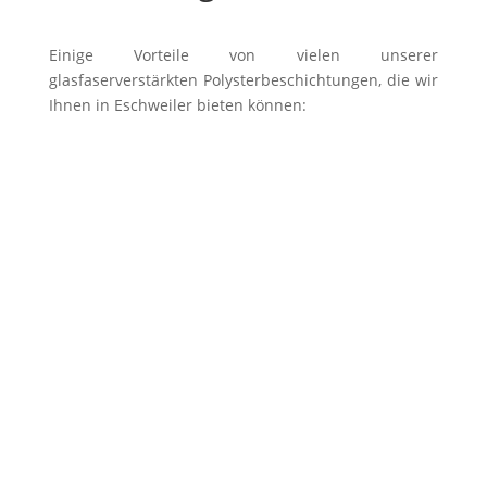
Einige Vorteile von vielen unserer
glasfaserverstärkten Polysterbeschichtungen, die wir
Ihnen in Eschweiler bieten können:
Alle Beckenformen ausführbar
Keine sichtbaren Nähte & Fugen
Alle RAL-Farben sind realisierbar
Höchste Qualität
Sehr lange Lebensdauer