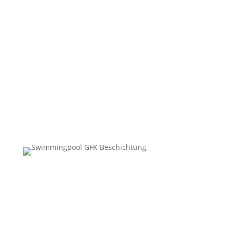
Leicht zu pflegen
Nachhaltig
Hygenisch
Säure & Chemie beständig
„Mit den Kleber GFK Beschichtungen haben wir
eine ideale Alternative zu den gängigen Pool
Beschichtungen gefunden.“
Familie Müller,
Hessen