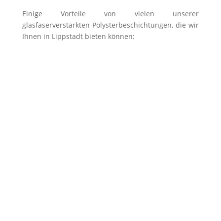
Einige Vorteile von vielen unserer
glasfaserverstärkten Polysterbeschichtungen, die wir
Ihnen in Lippstadt bieten können:
Alle Beckenformen ausführbar
Keine sichtbaren Nähte & Fugen
Alle RAL-Farben sind realisierbar
Höchste Qualität
Sehr lange Lebensdauer
Wasserdicht