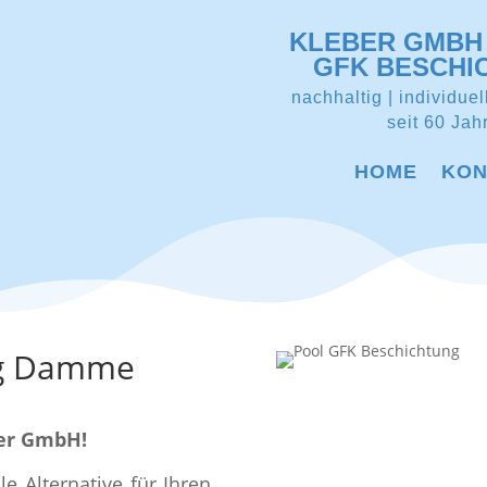
KLEBER GMBH 
GFK BESCHI
nachhaltig | individuel
seit 60 Jah
HOME
KON
ng Damme
ber GmbH!
e Alternative für Ihren