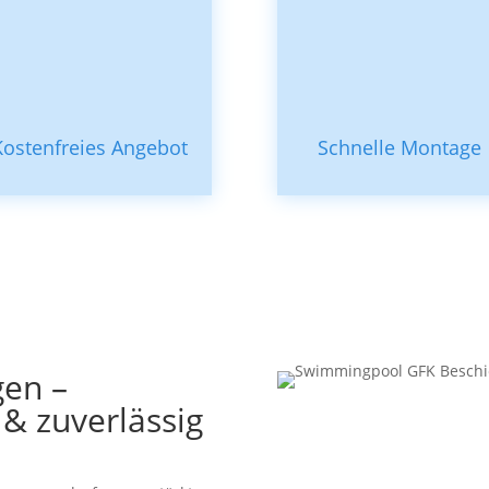
Kostenfreies Angebot
Schnelle Montage
gen –
 & zuverlässig
„Mit den Kleber GFK
Alternative zu den g