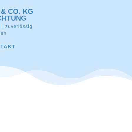
& CO. KG
CHTUNG
l | zuverlässig
ren
TAKT