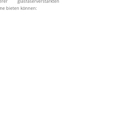
r glasfaserverstärkten
Fa
mme bieten können:
n
r