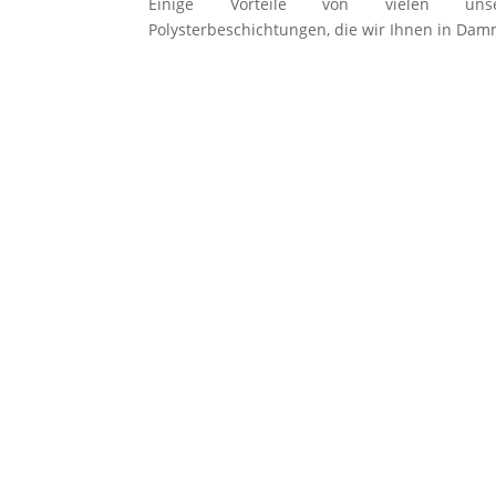
Einige Vorteile von vielen unsere
Polysterbeschichtungen, die wir Ihnen in Da
Alle Beckenformen ausführbar
Keine sichtbaren Nähte & Fuge
Alle RAL-Farben sind realisierba
Höchste Qualität
Sehr lange Lebensdauer
Wasserdicht
Leicht zu pflegen