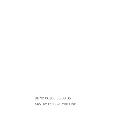
Nachhaltig
Hygenisch
Säure & Chemie beständig
Büro: 06206 50 08 35
Mo-Do: 09:00-12:00 Uhr