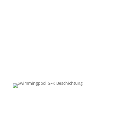
Leicht zu pflegen
Nachhaltig
Hygenisch
Säure & Chemie beständig
„Mit den Kleber GFK Beschichtungen haben wir
eine ideale Alternative zu den gängigen Pool
Beschichtungen gefunden.“
Familie Müller,
Hessen