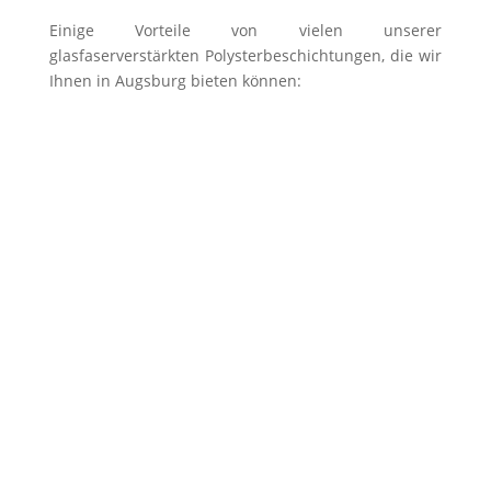
Einige Vorteile von vielen unserer
glasfaserverstärkten Polysterbeschichtungen, die wir
Ihnen in Augsburg bieten können:
Alle Beckenformen ausführbar
Keine sichtbaren Nähte & Fugen
Alle RAL-Farben sind realisierbar
Höchste Qualität
Sehr lange Lebensdauer
Wasserdicht