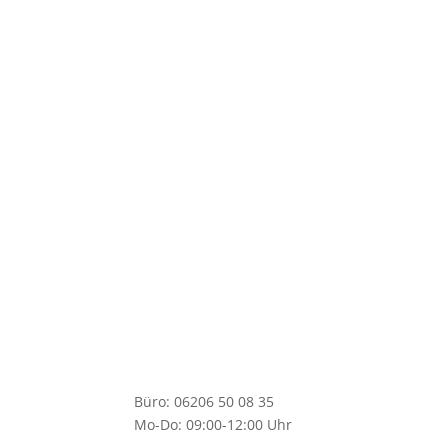
Leicht zu pflegen
Nachhaltig
Hygenisch
Säure & Chemie beständig
Büro: 06206 50 08 35
Mo-Do: 09:00-12:00 Uhr