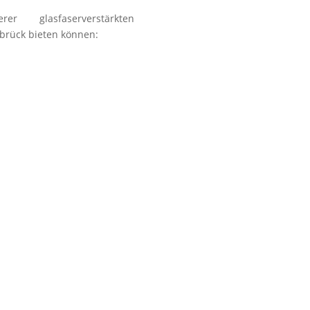
Alternative zu den g
r glasfaserverstärkten
Fa
abrück bieten können:
n
r