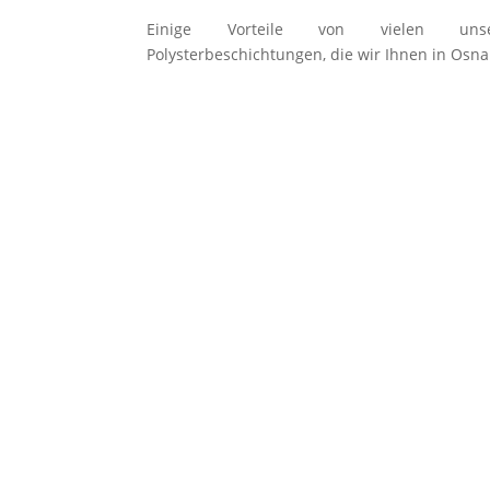
Einige Vorteile von vielen unsere
Polysterbeschichtungen, die wir Ihnen in Osn
Alle Beckenformen ausführbar
Keine sichtbaren Nähte & Fuge
Alle RAL-Farben sind realisierba
Höchste Qualität
Sehr lange Lebensdauer
Wasserdicht