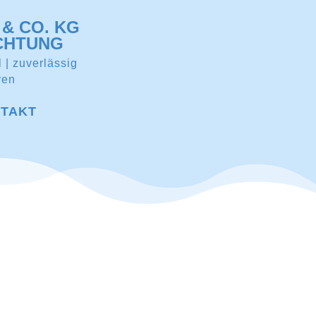
& CO. KG
CHTUNG
l | zuverlässig
ren
TAKT