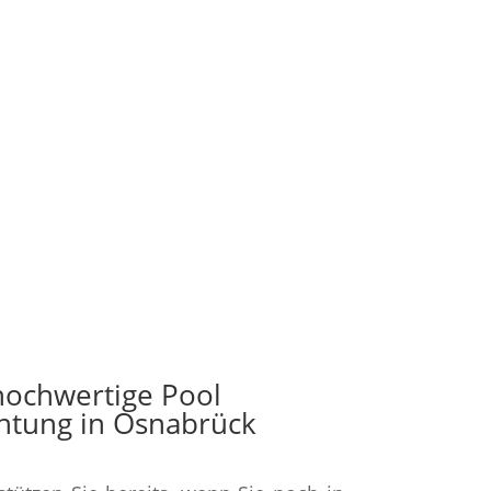
%
 hochwertige Pool
chtung in Osnabrück