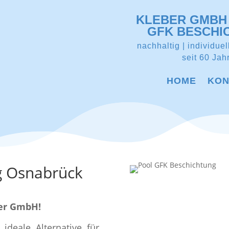
KLEBER GMBH 
GFK BESCHI
nachhaltig | individuel
seit 60 Jah
HOME
KON
g Osnabrück
ber GmbH!
ideale Alternative für