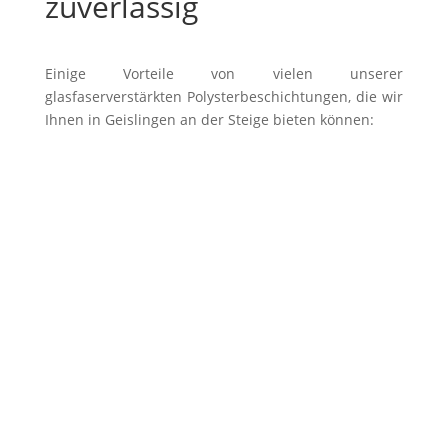
zuverlässig
Einige Vorteile von vielen unserer
glasfaserverstärkten Polysterbeschichtungen, die wir
Ihnen in Geislingen an der Steige bieten können:
Alle Beckenformen ausführbar
Keine sichtbaren Nähte & Fugen
Alle RAL-Farben sind realisierbar
Höchste Qualität
Sehr lange Lebensdauer