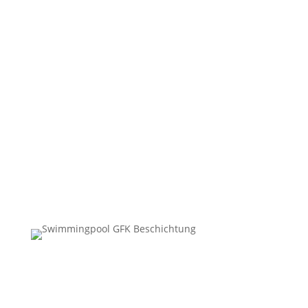
Wasserdicht
Leicht zu pflegen
Nachhaltig
Hygenisch
Säure & Chemie beständig
„Mit den Kleber GFK Beschichtungen haben wir
eine ideale Alternative zu den gängigen Pool
Beschichtungen gefunden.“
Familie Müller,