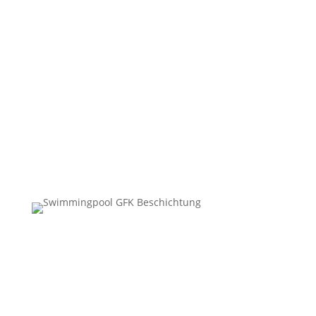
Leicht zu pflegen
Nachhaltig
Hygenisch
Säure & Chemie beständig
„Mit den Kleber GFK Beschichtungen haben wir
eine ideale Alternative zu den gängigen Pool
Beschichtungen gefunden.“
Familie Müller,
Hessen