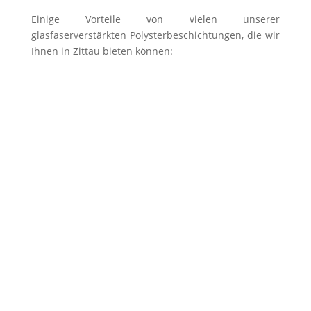
Einige Vorteile von vielen unserer
glasfaserverstärkten Polysterbeschichtungen, die wir
Ihnen in Zittau bieten können:
Alle Beckenformen ausführbar
Keine sichtbaren Nähte & Fugen
Alle RAL-Farben sind realisierbar
Höchste Qualität
Sehr lange Lebensdauer
Wasserdicht