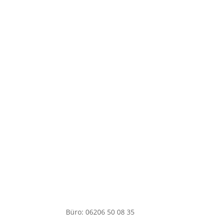
Leicht zu pflegen
Nachhaltig
Hygenisch
Säure & Chemie beständig
Büro: 06206 50 08 35