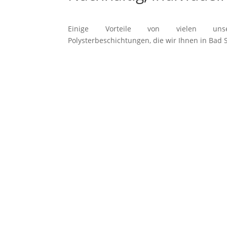
Einige Vorteile von vielen unsere
Polysterbeschichtungen, die wir Ihnen in Bad 
Alle Beckenformen ausführbar
Keine sichtbaren Nähte & Fuge
Alle RAL-Farben sind realisierba
Höchste Qualität
Sehr lange Lebensdauer
Wasserdicht