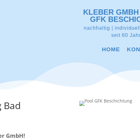
KLEBER GMBH 
GFK BESCHI
nachhaltig | individuel
seit 60 Jah
HOME
KON
g Bad
ber GmbH!