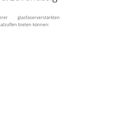
„Mit den Kleber GFK
Alternative zu den g
r glasfaserverstärkten
Fa
Salzuflen bieten können:
n
r