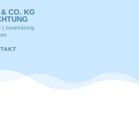
& CO. KG
CHTUNG
l | zuverlässig
ren
TAKT